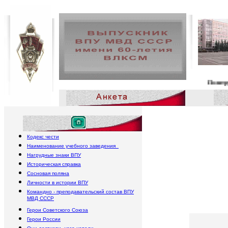
Политруки, политработн
Кодекс чести
Наименование учебного заведения
Нагрудные знаки ВПУ
Историческая справка
Сосновая поляна
Личности в истории ВПУ
Командно - преподавательский состав ВПУ
МВД СССР
Герои Советского Союза
Герои России