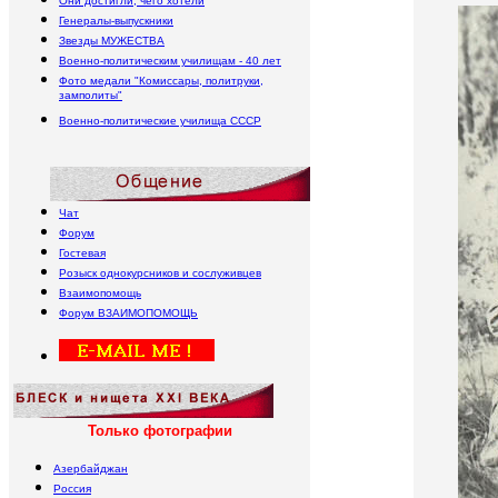
Они достигли, чего хотели
Генералы-выпускники
Звезды МУЖЕСТВА
Военно-политическим училищам - 40 лет
Фото медали "Комиссары, политруки,
замполиты"
Военно-политические училища
СССР
Чат
Форум
Гостевая
Розыск однокурсников и сослуживцев
Взаимопомощь
Форум
В
ЗАИМОПОМОЩЬ
Только фотографии
Азербайджан
Россия