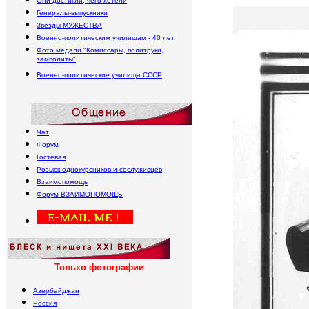
Они достигли, чего хотели
Генералы-выпускники
Звезды МУЖЕСТВА
Военно-политическим училищам - 40 лет
Фото медали "Комиссары, политруки,
замполиты"
Военно-политические училища
СССР
Чат
Форум
Гостевая
Розыск однокурсников и сослуживцев
Взаимопомощь
Форум
В
ЗАИМОПОМОЩЬ
Только фотографии
Азербайджан
Россия