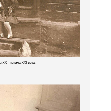
ны
XX -
начала
XXI
века.