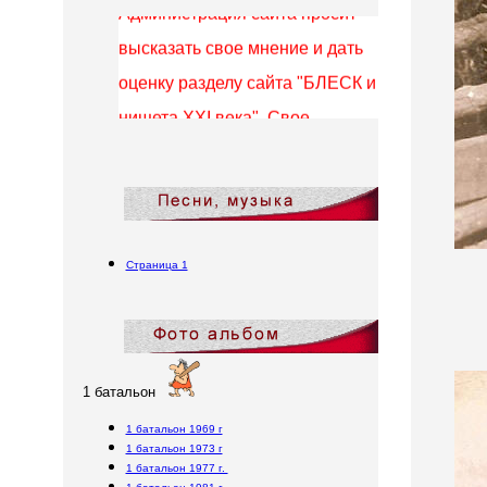
высказать свое мнение и дать
оценку разделу сайта "БЛЕСК и
нищета XXI века". Свое
мнение, замеченные
недоработки и предложения по
совершенствованию, пишите в
Гостевой книге. Администрация
сайта выражает благодарность
Страница 1
всем, кто принимает участие в
создании сайта!
1 батальон
1 батальон 1969 г
1 батальон 1973 г
1 батальон 1977 г.