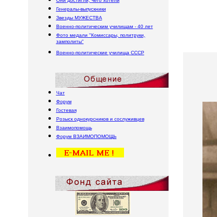
Они достигли, чего хотели
Генералы-выпускники
Звезды МУЖЕСТВА
Военно-политическим училищам - 40 лет
Фото медали "Комиссары, политруки,
замполиты"
Военно-политические училища
СССР
Чат
Форум
Гостевая
Розыск однокурсников и сослуживцев
Взаимопомощь
Форум
В
ЗАИМОПОМОЩЬ