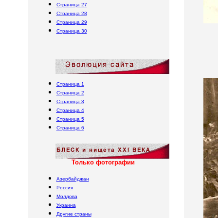
Страница
27
Страница
28
Страница
29
Страница
30
Страница 1
Страница 2
Страница 3
Страница 4
Страница 5
Страница 6
Только фотографии
Азербайджан
Уважаемые посетители сайта !
Россия
Молдова
Администрация сайта просит
Украина
Другие страны