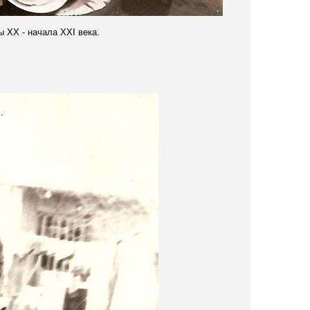
ны
XX -
начала
XXI
века.