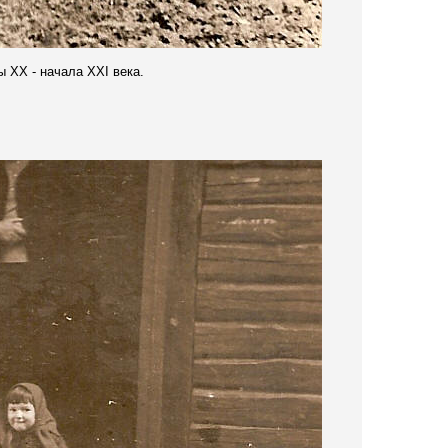
ны
XX -
начала
XXI
века.