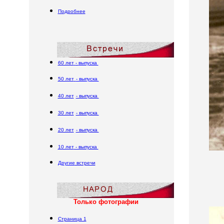
Подробнее
60 лет
-
выпуска
50 лет
- выпуска
40 лет
- выпуска
30 лет
- выпуска
20 лет
- выпуска
10 лет
- выпуска
Другие
встречи
Только фотографии
Страница 1