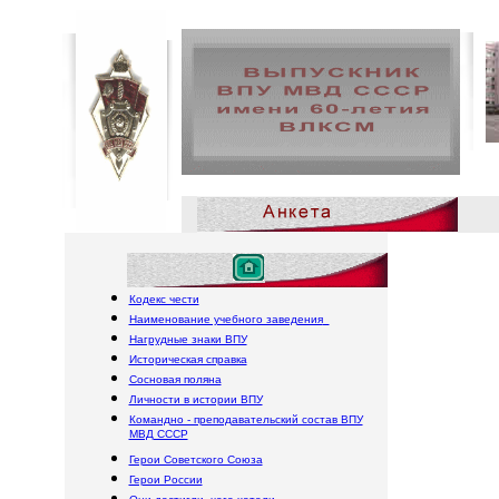
Политруки, политраб
Кодекс чести
Наименование учебного заведения
Нагрудные знаки ВПУ
Историческая справка
Сосновая поляна
Личности в истории ВПУ
Командно - преподавательский состав ВПУ
МВД СССР
Герои Советского Союза
Герои России