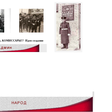
 сайта принадлежит И.Д. Василюку и С.В. Титову