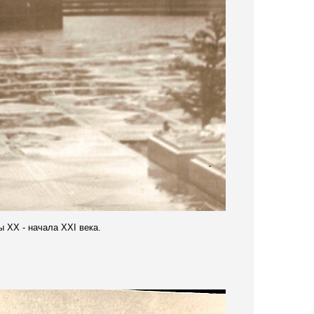
ны
XX -
начала
XXI
века.