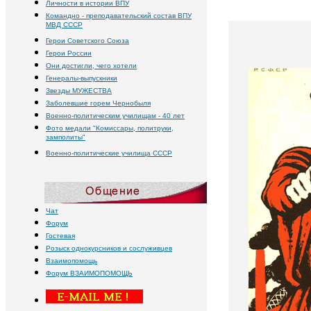
Личности в истории ВПУ
Командно - преподавательский состав ВПУ
МВД СССР
Герои Советского Союза
Герои России
Они достигли, чего хотели
Генералы-выпускники
Звезды МУЖЕСТВА
Заболевшие горем Чернобыля
Военно-политическим училищам - 40 лет
Фото медали "Комиссары, политруки,
замполиты"
Военно-политические училища
СССР
Чат
Форум
Гостевая
Розыск однокурсников и сослуживцев
Взаимопомощь
Форум
В
ЗАИМОПОМОЩЬ