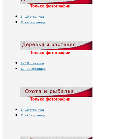
совершенствованию, пишите в
Только фотографии
Гостевой книге. Администрация
1
- 10
страница
11 -
2
0
страница
сайта выражает благодарность
всем, кто принимает участие в
создании сайта!
Только фотографии
1
- 10
страница
11 -
2
0
страница
Только фотографии
1
- 10
страница
11 -
2
0
страница