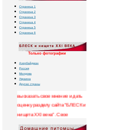
Страница 1
Страница 2
Страница 3
Страница 4
Страница 5
Страница 6
Только фотографии
Азербайджан
Россия
Уважаемые посетители сайта !
Молдова
Украина
Администрация сайта просит
Другие страны
высказать свое мнение и дать
оценку разделу сайта "БЛЕСК и
нищета XXI века". Свое
мнение, замеченные
недоработки и предложения по