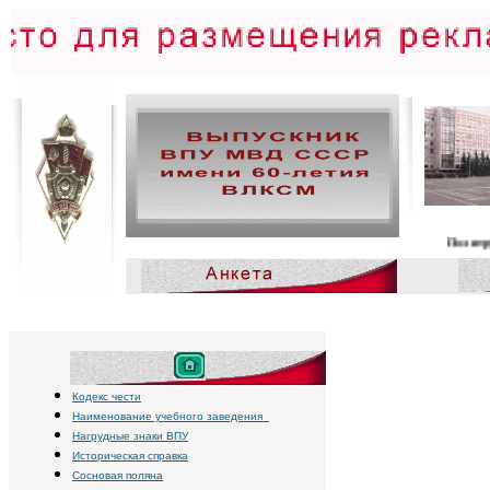
Политруки, политработн
Кодекс чести
Наименование учебного заведения
Нагрудные знаки ВПУ
Историческая справка
Сосновая поляна