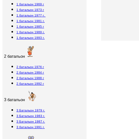
Гостевой книге. Администрация
1 батальон 1969 г
сайта выражает благодарность
1 батальон 1973 г
1 батальон 1977 г.
всем, кто принимает участие в
1 батальон 1981 г.
1 батальон 1985 г
создании сайта!
1 батальон 1989 г.
1 батальон 1993 г.
2 батальон
2 батальон 1976 г
2 батальон 1984 г
2 батальон 1988 г
2 батальон 1992 г
3 батальон
3 Батальон 1979 г.
3 Батальон 1983 г.
3 Батальон 1987 г.
3 батальон 1991 г.