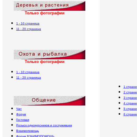
Только фотографии
1
- 10
страница
11 -
2
0
страница
Только фотографии
1
- 10
страница
11 -
2
0
страница
1 страни
2 страни
3 страни
4 страни
Чат
5 страни
Форум
6 страни
Гостевая
Розыск однокурсников и сослуживцев
Взаимопомощь
Форум
В
ЗАИМОПОМОЩЬ