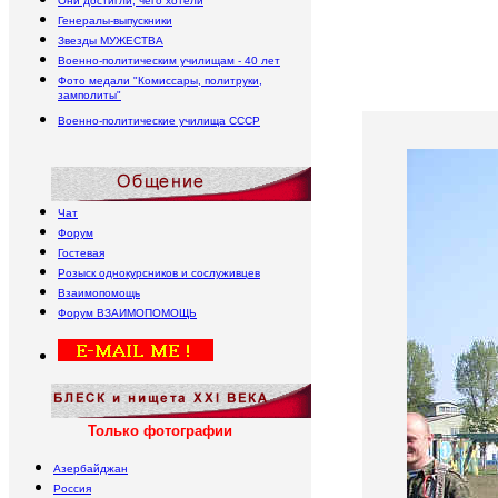
Они достигли, чего хотели
Генералы-выпускники
Звезды МУЖЕСТВА
Военно-политическим училищам - 40 лет
Фото медали "Комиссары, политруки,
замполиты"
Военно-политические училища
СССР
Чат
Форум
Гостевая
Розыск однокурсников и сослуживцев
Взаимопомощь
Форум
В
ЗАИМОПОМОЩЬ
Только фотографии
Азербайджан
Россия