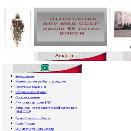
Политруки, 
Кодекс чести
Наименование учебного заведения
Нагрудные знаки ВПУ
Историческая справка
Сосновая поляна
Личности в истории ВПУ
Командно - преподавательский состав ВПУ
МВД СССР
Герои Советского Союза
Герои России
Они достигли, чего хотели