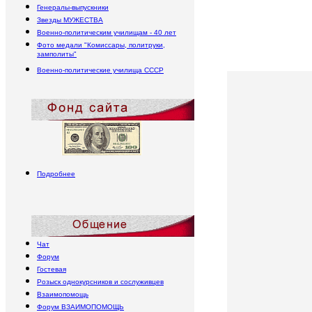
Генералы-выпускники
Звезды МУЖЕСТВА
Военно-политическим училищам - 40 лет
Фото медали "Комиссары, политруки,
замполиты"
Военно-политические училища
СССР
Подробнее
Чат
Форум
Гостевая
Розыск однокурсников и сослуживцев
Взаимопомощь
Форум
В
ЗАИМОПОМОЩЬ