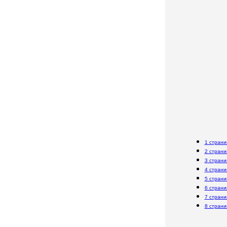
1 страни
2 страни
3
страни
4 страни
5 страни
6 страни
7 страни
8 страни